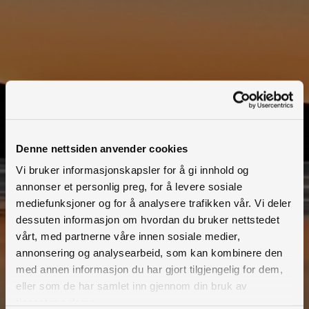
Sogn og Fjordane
Steinvik Fiskefarm
Denne nettsiden anvender cookies
Visningssenter
Vi bruker informasjonskapsler for å gi innhold og
annonser et personlig preg, for å levere sosiale
mediefunksjoner og for å analysere trafikken vår. Vi deler
dessuten informasjon om hvordan du bruker nettstedet
vårt, med partnerne våre innen sosiale medier,
Finnmark
annonsering og analysearbeid, som kan kombinere den
Troms
med annen informasjon du har gjort tilgjengelig for dem,
eller som de har samlet inn gjennom din bruk av
Nordland
tjenestene deres.