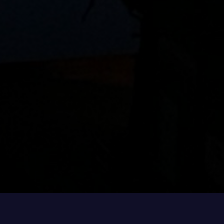
Steinvik Fiskefarm Visningssenter ligger i