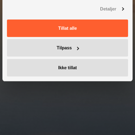
Trøndelag
Detaljer
Møre og Romsdal
Vestland
Tillat alle
Rogaland
Tilpass
Agder
Oslo
Ikke tillat