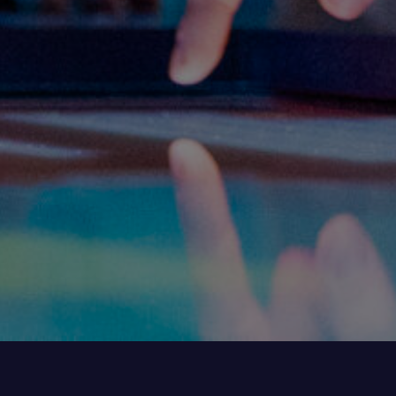
SalMar sitt visningssenter i Rørvik er plassert i