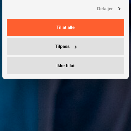
Detaljer
Møre og Romsdal
Vestland
Tillat alle
Rogaland
Agder
Tilpass
Oslo
Ikke tillat