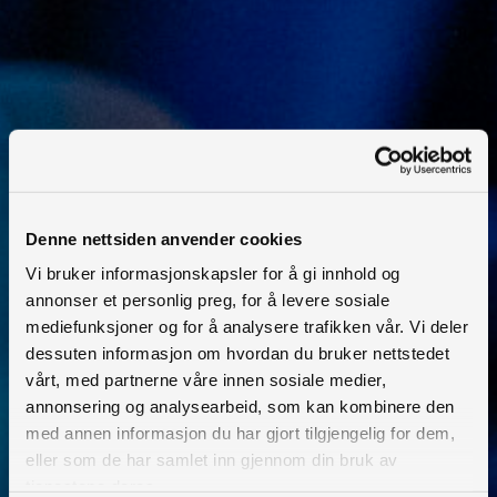
Trøndelag
Salmon Center Rørvik
Denne nettsiden anvender cookies
Vi bruker informasjonskapsler for å gi innhold og
annonser et personlig preg, for å levere sosiale
mediefunksjoner og for å analysere trafikken vår. Vi deler
dessuten informasjon om hvordan du bruker nettstedet
Finnmark
vårt, med partnerne våre innen sosiale medier,
Troms
annonsering og analysearbeid, som kan kombinere den
med annen informasjon du har gjort tilgjengelig for dem,
Nordland
eller som de har samlet inn gjennom din bruk av
tjenestene deres.
Trøndelag