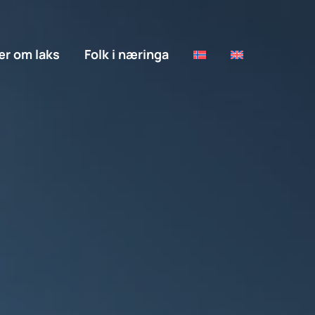
r om laks
Folk i næringa