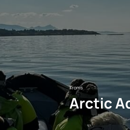
Troms
Arctic A