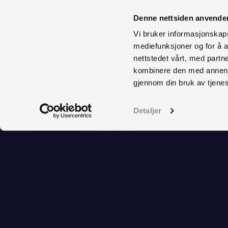
Denne nettsiden anvende
Vi bruker informasjonskapsl
mediefunksjoner og for å a
nettstedet vårt, med part
kombinere den med annen in
gjennom din bruk av tjene
Detaljer
Arctic Aqua er Kleiva Fiskefarms
ved Engenes, Andørja i Sør-Trom