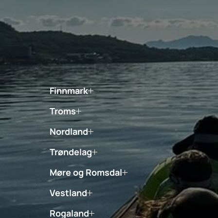
Finnmark
Troms
Nordland
Trøndelag
Møre og Romsdal
Vestland
Rogaland