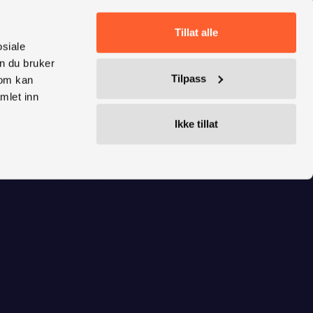
Tillat alle
osiale
n du bruker
Tilpass
som kan
mlet inn
Ikke tillat