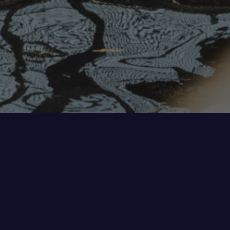
WHERE:
Hardanger Akvasenter is located in Øystese in Kvam
municipality.
WHAT:
In 2007, we became Norway’s first display centre for
aquaculture. A visit here gives you a unique insight into
aquaculture in one of the world’s most beautiful fjords.