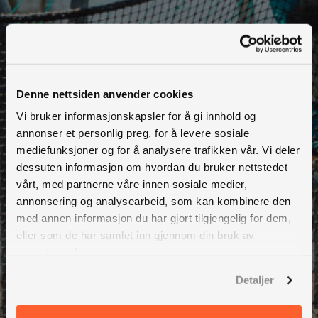
Vestland
Hardanger Aquatic Centre
Denne nettsiden anvender cookies
Vi bruker informasjonskapsler for å gi innhold og
annonser et personlig preg, for å levere sosiale
mediefunksjoner og for å analysere trafikken vår. Vi deler
dessuten informasjon om hvordan du bruker nettstedet
Finnmark
vårt, med partnerne våre innen sosiale medier,
Troms
annonsering og analysearbeid, som kan kombinere den
med annen informasjon du har gjort tilgjengelig for dem,
Nordland
eller som de har samlet inn gjennom din bruk av
tjenestene deres.
Trøndelag
Detaljer
Møre og Romsdal
Vestland