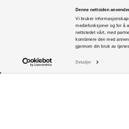
Denne nettsiden anvende
Vi bruker informasjonskapsl
mediefunksjoner og for å a
nettstedet vårt, med part
kombinere den med annen in
gjennom din bruk av tjene
Detaljer
WHERE:
The Arctic Salmon Centre is located in Skutvik